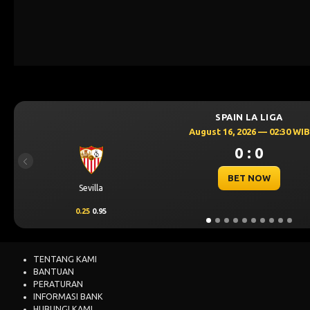
Previous
Rayo Vallecano
Alaves
-0.25
0.95
0.00
0.62
TENTANG KAMI
BANTUAN
PERATURAN
INFORMASI BANK
HUBUNGI KAMI