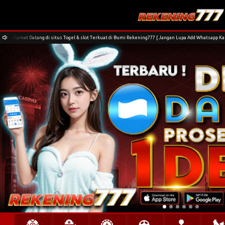
Selamat Datang di situs Togel & slot Terkuat di Bumi Rekening777 [ Jangan Lupa Add Whatsapp 