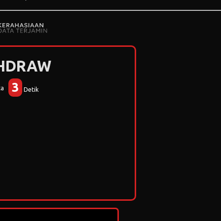
HDRAW
3
ta
Detik
Rp.830,000
Rp.480,000
Rp.1,240,000
Rp.450,000