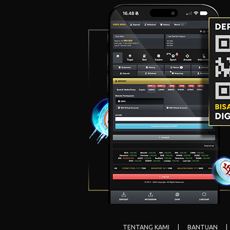
TENTANG KAMI
|
BANTUAN
|