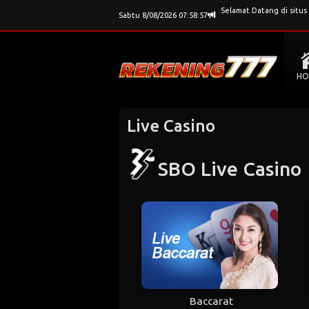
Selamat Datang di situ
Sabtu 8/08/2026 07:58:58
HO
Live Casino
SBO Live Casino
Baccarat