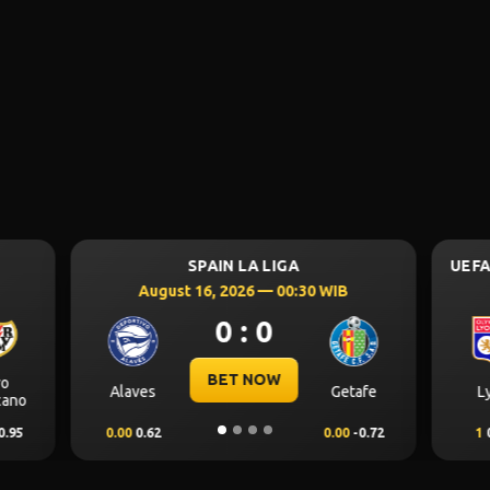
IERS
UEFA CHAMPIONS LEAGUE QUALIFIERS
UEF
August 12, 2026 — 01:15 WIB
0 : 0
BET NOW
Slovan
bahce
Mjallby
Bodo
Bratislava
.87
0.5
0.83
-0.5
0.99
0.7