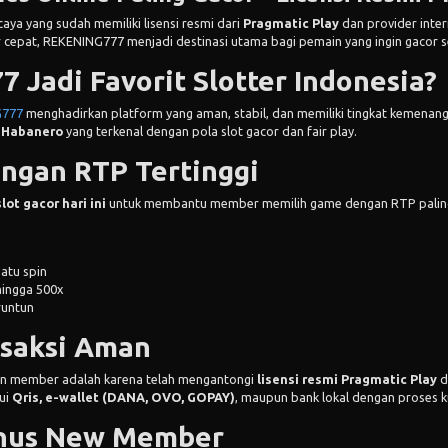
aya yang sudah memiliki lisensi resmi dari
Pragmatic Play
dan provider inter
Rp.65,000
para***a | Withdraw:
per cepat, REKENING777 menjadi destinasi utama bagi pemain yang ingin gacor se
Jadi Favorit Slotter Indonesia?
Rp.80,000
anast***a | Withdraw:
G777
menghadirkan platform yang aman, stabil, dan memiliki tingkat kemenangan
Rp.50,000
jel*** | Withdraw:
n
Habanero
yang terkenal dengan pola slot gacor dan fair play.
engan RTP Tertinggi
Rp.235,000
pi*** | Withdraw:
slot gacor hari ini
untuk membantu member memilih game dengan RTP paling 
Rp.225,000
Ian*** | Withdraw:
Rp.240,000
kurni***n | Withdraw:
atu spin
hingga 500x
Rp.50,000
mari*** | Withdraw:
runtun
Rp.440,000
Rah*** | Withdraw:
nsaksi Aman
Rp.35,000
wina*** | Withdraw:
an member adalah karena telah mengantongi
lisensi resmi Pragmatic Play
d
ui
Qris, e-wallet (DANA, OVO, GOPAY)
, maupun bank lokal dengan proses ku
Rp.470,000
rah*** | Withdraw:
onus New Member