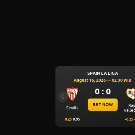
UEFA CHAMPIONS LEAGUE QUALIF
August 12, 2026 — 01:30 WIB
0 : 0
Previous
BET NOW
SK Sturm
Fener
Graz
-0.5
0.95
0.5
0