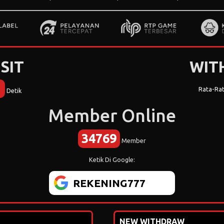
SIT
WIT
1
Rata-Ra
Detik
Member Online
34769
Member
Rp.45,000
rahma***i | Withdraw:
Ketik Di Google:
Rp.170,000
Sit*** | Withdraw:
REKENING777
Rp.315,000
luw*** | Withdraw:
Rp.95,000
Tha*** | Withdraw:
NEW WITHDRAW