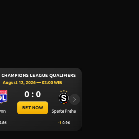
A CHAMPIONS LEAGUE QUALIFIERS
August 11, 2026 — 22:59 WIB
0 : 0
Next
BET NOW
Union Saint-
 Glimt
Gilloise
5
0.82
-0.75
1.00