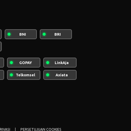
BNI
BRI
GOPAY
LinkAja
Telkomsel
Axiata
RIVASI
|
PERSETUJUAN COOKIES