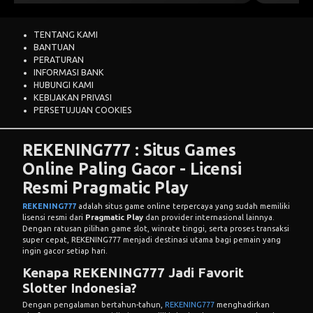
TENTANG KAMI
BANTUAN
PERATURAN
INFORMASI BANK
HUBUNGI KAMI
KEBIJAKAN PRIVASI
PERSETUJUAN COOKIES
REKENING777 : Situs Games
Online Paling Gacor - Licensi
Resmi Pragmatic Play
REKENING777
adalah situs game online terpercaya yang sudah memiliki
lisensi resmi dari
Pragmatic Play
dan provider internasional lainnya.
Dengan ratusan pilihan game slot, winrate tinggi, serta proses transaksi
super cepat, REKENING777 menjadi destinasi utama bagi pemain yang
ingin gacor setiap hari.
Kenapa REKENING777 Jadi Favorit
Slotter Indonesia?
Dengan pengalaman bertahun-tahun,
REKENING777
menghadirkan