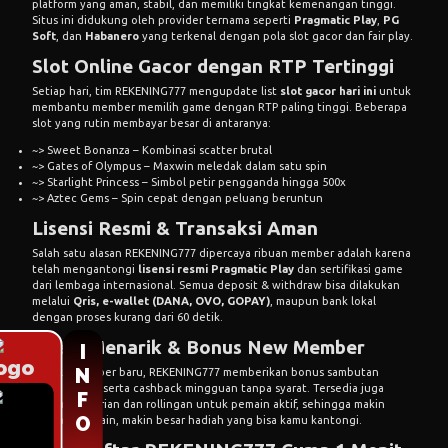
platform yang aman, stabil, dan memiliki tingkat kemenangan tinggi.
Situs ini didukung oleh provider ternama seperti
Pragmatic Play
,
PG
Soft
, dan
Habanero
yang terkenal dengan pola slot gacor dan fair play.
Slot Online Gacor dengan RTP Tertinggi
Setiap hari, tim REKENING777 mengupdate list
slot gacor hari ini
untuk
membantu member memilih game dengan RTP paling tinggi. Beberapa
slot yang rutin membayar besar di antaranya:
~> Sweet Bonanza – Kombinasi scatter brutal
~> Gates of Olympus – Maxwin meledak dalam satu spin
~> Starlight Princess – Simbol petir pengganda hingga 500x
~> Aztec Gems – Spin cepat dengan peluang beruntun
Lisensi Resmi & Transaksi Aman
Salah satu alasan REKENING777 dipercaya ribuan member adalah karena
telah mengantongi
lisensi resmi Pragmatic Play
dan sertifikasi game
dari lembaga internasional. Semua deposit & withdraw bisa dilakukan
melalui
Qris, e-wallet (DANA, OVO, GOPAY)
, maupun bank lokal
dengan proses kurang dari 60 detik.
Event Menarik & Bonus New Member
Khusus member baru, REKENING777 memberikan bonus sambutan
hingga 100% serta cashback mingguan tanpa syarat. Tersedia juga
turnamen harian dan rollingan untuk pemain aktif, sehingga makin
banyak bermain, makin besar hadiah yang bisa kamu kantongi.