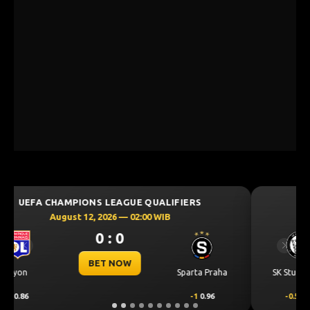
UEFA CHAMPIONS LEAGUE QUALIFIERS
August 12, 2026 — 01:30 WIB
0 : 0
Previous
Next
BET NOW
SK Sturm Graz
Fenerbahce
-0.5
0.95
0.5
0.87