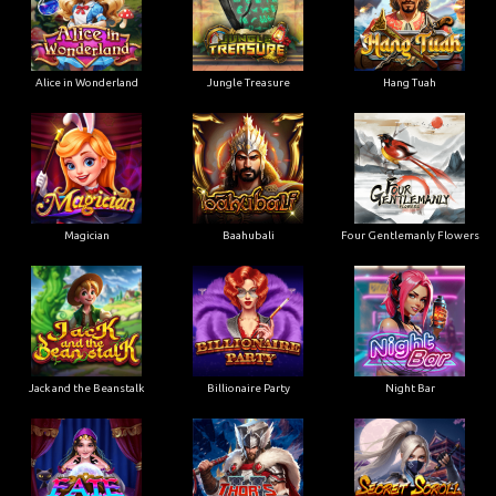
Alice in Wonderland
Jungle Treasure
Hang Tuah
Magician
Baahubali
Four Gentlemanly Flowers
Jack and the Beanstalk
Billionaire Party
Night Bar