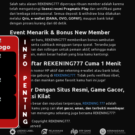
Salah satu alasan REKENING777 dipercaya ribuan member adalah karena
telah mengantongi
lisensi resmi Pragmatic Play
dan sertifikasi game
dari lembaga internasional. Semua deposit & withdraw bisa dilakukan
melalui
Qris, e-wallet (DANA, OVO, GOPAY)
, maupun bank lokal
dengan proses kurang dari 60 detik.
Event Menarik & Bonus New Member
Khusus member baru, REKENING777 memberikan bonus sambutan
INFO PENTING
hingga 100% serta cashback mingguan tanpa syarat. Tersedia juga
turnamen harian dan rollingan untuk pemain aktif, sehingga makin
banyak bermain, makin besar hadiah yang bisa kamu kantongi.
Cara Daftar REKENING777 Cuma 1 Menit
Cukup siapkan nomor HP aktif dan rekening e-wallet atau bank lokal,
kamu sudah bisa gabung di
REKENING777
. Tidak perlu verifikasi ribet,
langsung login dan mainkan game favorit kamu hari ini juga!
Provider Dengan Situs Resmi, Game Gacor,
Transaksi Kilat
Dengan nama besar dan reputasi terpercaya,
REKENING 777
adalah
jawaban bagi kamu yang cari
slot gacor, aman, dan terbukti membayar
.
Mulai perjalanan menangmu sekarang juga bersama REKENING777!
© 2015 - 2026 Copyright REKENING777.
All Rights Reserved.