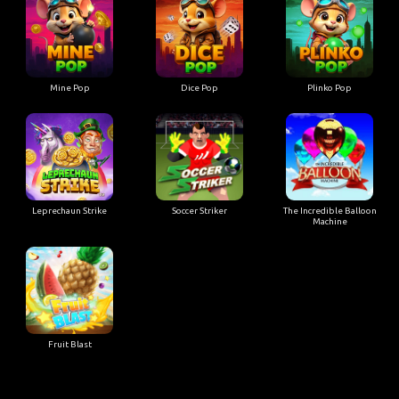
Mine Pop
Dice Pop
Plinko Pop
Leprechaun Strike
Soccer Striker
The Incredible Balloon
Machine
Fruit Blast