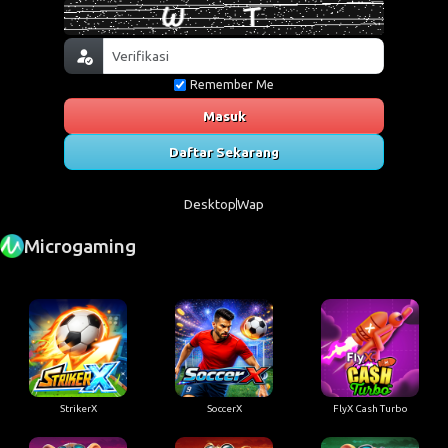
Remember Me
Masuk
Daftar Sekarang
Desktop
Wap
Microgaming
StrikerX
SoccerX
FlyX Cash Turbo