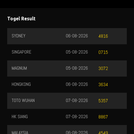
Togel Result
SYDNEY
06-08-2026
4816
SINGAPORE
05-08-2026
0715
MAGNUM
05-08-2026
3072
HONGKONG
06-08-2026
3634
TOTO WUHAN
07-08-2026
5357
HK SIANG
07-08-2026
8867
MALAYSIA
06-08-2026
4549