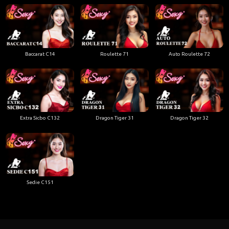
Baccarat C14
Roulette 71
Auto Roulette 72
Extra Sicbo C132
Dragon Tiger 31
Dragon Tiger 32
Sedie C151