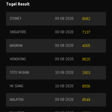
Togel Result
SYDNEY
09-08-2026
8082
SINGAPORE
09-08-2026
7137
MAGNUM
09-08-2026
4005
HONGKONG
09-08-2026
8620
TOTO WUHAN
10-08-2026
2903
HK SIANG
10-08-2026
8556
MALAYSIA
09-08-2026
8548