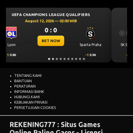
UEFA CHAMPIONS LEAGUE QUALIFIERS
August 12, 2026 — 01:30 WIB
0 : 0
Previous
Next
BET NOW
a
SK Sturm Graz
Fenerbahce
-0.5
0.95
0.5
0.87
TENTANG KAMI
BANTUAN
PERATURAN
INFORMASI BANK
HUBUNGI KAMI
KEBIJAKAN PRIVASI
PERSETUJUAN COOKIES
REKENING777 : Situs Games
Online Paling Gacor - Licensi