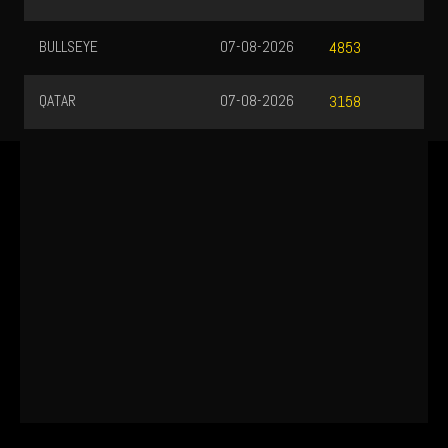
BULLSEYE
07-08-2026
4853
QATAR
07-08-2026
3158