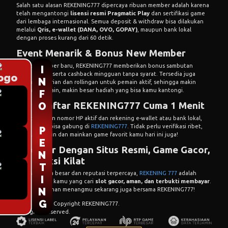
Salah satu alasan REKENING777 dipercaya ribuan member adalah karena
telah mengantongi
lisensi resmi Pragmatic Play
dan sertifikasi game
dari lembaga internasional. Semua deposit & withdraw bisa dilakukan
melalui
Qris, e-wallet (DANA, OVO, GOPAY)
, maupun bank lokal
dengan proses kurang dari 60 detik.
Event Menarik & Bonus New Member
Khusus member baru, REKENING777 memberikan bonus sambutan
INFO PENTING
hingga 100% serta cashback mingguan tanpa syarat. Tersedia juga
turnamen harian dan rollingan untuk pemain aktif, sehingga makin
banyak bermain, makin besar hadiah yang bisa kamu kantongi.
Cara Daftar REKENING777 Cuma 1 Menit
Cukup siapkan nomor HP aktif dan rekening e-wallet atau bank lokal,
kamu sudah bisa gabung di
REKENING777
. Tidak perlu verifikasi ribet,
langsung login dan mainkan game favorit kamu hari ini juga!
Provider Dengan Situs Resmi, Game Gacor,
Transaksi Kilat
Dengan nama besar dan reputasi terpercaya,
REKENING 777
adalah
jawaban bagi kamu yang cari
slot gacor, aman, dan terbukti membayar
.
Mulai perjalanan menangmu sekarang juga bersama REKENING777!
© 2015 - 2026 Copyright REKENING777.
All Rights Reserved.