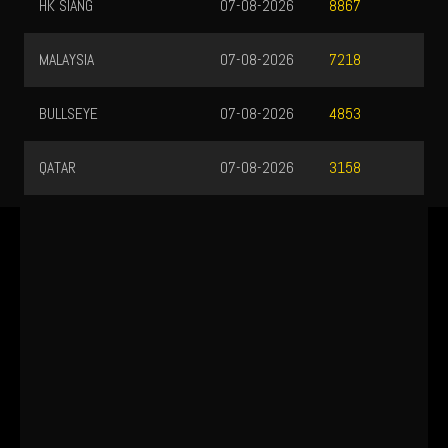
HK SIANG
07-08-2026
8867
MALAYSIA
07-08-2026
7218
BULLSEYE
07-08-2026
4853
QATAR
07-08-2026
3158