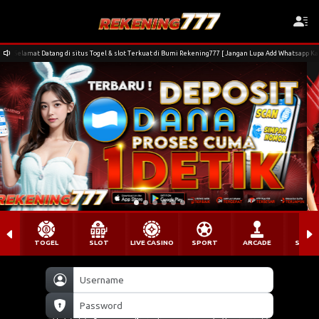
Selamat Datang di situs Togel & slot Terkuat di Bumi Rekening777 [ Jangan Lupa Add Whatsapp 
TOGEL
SLOT
LIVE CASINO
SPORT
ARCADE
SABU