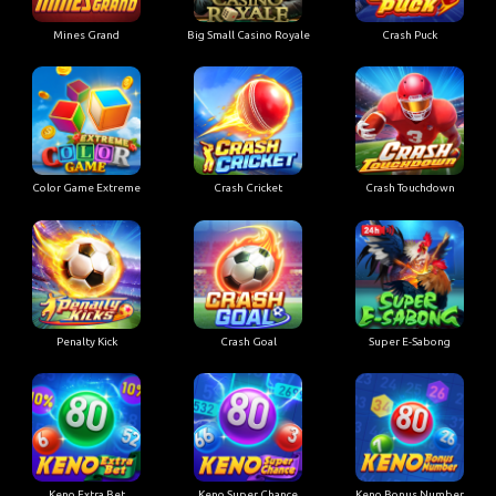
Mines Grand
Big Small Casino Royale
Crash Puck
Color Game Extreme
Crash Cricket
Crash Touchdown
Penalty Kick
Crash Goal
Super E-Sabong
Keno Extra Bet
Keno Super Chance
Keno Bonus Number