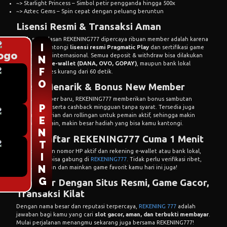
~> Starlight Princess – Simbol petir pengganda hingga 500x
~> Aztec Gems – Spin cepat dengan peluang beruntun
Lisensi Resmi & Transaksi Aman
Salah satu alasan REKENING777 dipercaya ribuan member adalah karena
INFO PENTING
telah mengantongi
lisensi resmi Pragmatic Play
dan sertifikasi game
dari lembaga internasional. Semua deposit & withdraw bisa dilakukan
melalui
Qris, e-wallet (DANA, OVO, GOPAY)
, maupun bank lokal
dengan proses kurang dari 60 detik.
Event Menarik & Bonus New Member
Khusus member baru, REKENING777 memberikan bonus sambutan
hingga 100% serta cashback mingguan tanpa syarat. Tersedia juga
turnamen harian dan rollingan untuk pemain aktif, sehingga makin
banyak bermain, makin besar hadiah yang bisa kamu kantongi.
Cara Daftar REKENING777 Cuma 1 Menit
Cukup siapkan nomor HP aktif dan rekening e-wallet atau bank lokal,
kamu sudah bisa gabung di
REKENING777
. Tidak perlu verifikasi ribet,
langsung login dan mainkan game favorit kamu hari ini juga!
Provider Dengan Situs Resmi, Game Gacor,
Transaksi Kilat
Dengan nama besar dan reputasi terpercaya,
REKENING 777
adalah
jawaban bagi kamu yang cari
slot gacor, aman, dan terbukti membayar
.
Mulai perjalanan menangmu sekarang juga bersama REKENING777!