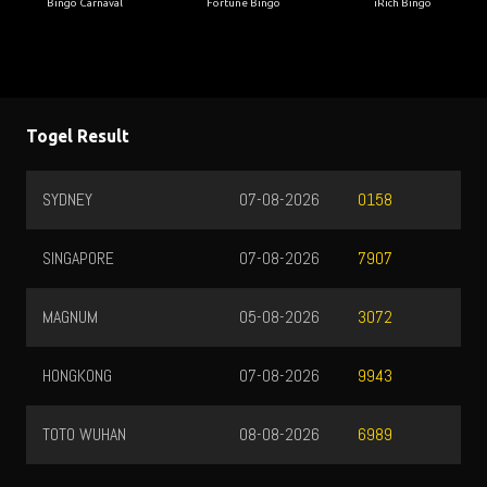
Bingo Carnaval
Fortune Bingo
iRich Bingo
Togel Result
SYDNEY
07-08-2026
0158
SINGAPORE
07-08-2026
7907
MAGNUM
05-08-2026
3072
HONGKONG
07-08-2026
9943
TOTO WUHAN
08-08-2026
6989