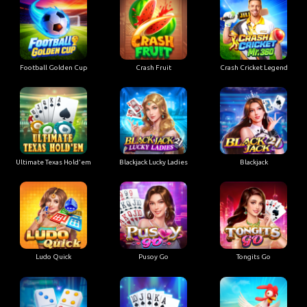
Football Golden Cup
Crash Fruit
Crash Cricket Legend
Ultimate Texas Hold'em
Blackjack Lucky Ladies
Blackjack
Ludo Quick
Pusoy Go
Tongits Go