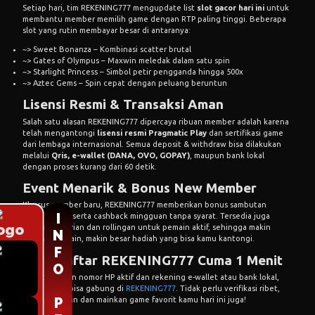
Setiap hari, tim REKENING777 mengupdate list
slot gacor hari ini
untuk
membantu member memilih game dengan RTP paling tinggi. Beberapa
slot yang rutin membayar besar di antaranya:
~> Sweet Bonanza – Kombinasi scatter brutal
~> Gates of Olympus – Maxwin meledak dalam satu spin
~> Starlight Princess – Simbol petir pengganda hingga 500x
~> Aztec Gems – Spin cepat dengan peluang beruntun
Lisensi Resmi & Transaksi Aman
Salah satu alasan REKENING777 dipercaya ribuan member adalah karena
telah mengantongi
lisensi resmi Pragmatic Play
dan sertifikasi game
dari lembaga internasional. Semua deposit & withdraw bisa dilakukan
melalui
Qris, e-wallet (DANA, OVO, GOPAY)
, maupun bank lokal
dengan proses kurang dari 60 detik.
Event Menarik & Bonus New Member
Khusus member baru, REKENING777 memberikan bonus sambutan
INFO PENTING
hingga 100% serta cashback mingguan tanpa syarat. Tersedia juga
turnamen harian dan rollingan untuk pemain aktif, sehingga makin
banyak bermain, makin besar hadiah yang bisa kamu kantongi.
Cara Daftar REKENING777 Cuma 1 Menit
Cukup siapkan nomor HP aktif dan rekening e-wallet atau bank lokal,
kamu sudah bisa gabung di
REKENING777
. Tidak perlu verifikasi ribet,
langsung login dan mainkan game favorit kamu hari ini juga!