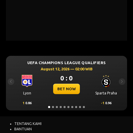
GUE QUALIFIERS
UEFA CHAMPIONS LEAGUE Q
— 02:00 WIB
August 12, 2026 — 01:3
0
0 : 0
Previous
Next
OW
BET NOW
Sparta Praha
SK Sturm Graz
-1
0.96
-0.5
0.95
TENTANG KAMI
BANTUAN