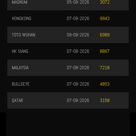
MAGNUM
05-08-2026
3072
HONGKONG
07-08-2026
9943
TOTO WUHAN
08-08-2026
6989
HK SIANG
07-08-2026
8867
MALAYSIA
07-08-2026
7218
BULLSEYE
07-08-2026
4853
QATAR
07-08-2026
3158