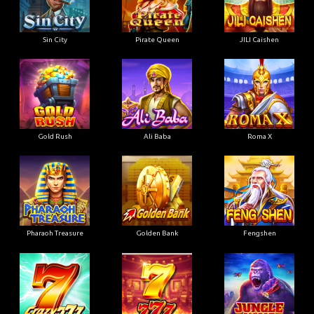
Sin City
Pirate Queen
JILI Caishen
Gold Rush
Ali Baba
Roma X
Pharaoh Treasure
Golden Bank
Fengshen