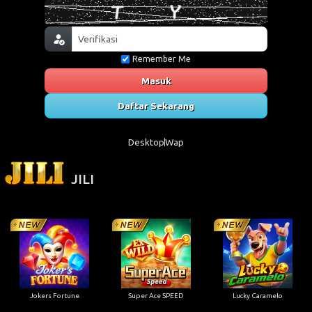
Remember Me
Masuk
Daftar Sekarang
Desktop
Wap
JILI
Jokers Fortune
Super Ace SPEED
Lucky Caramelo