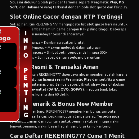
Situs ini didukung oleh provider ternama seperti
Pragmatic Play
,
PG
Soft
, dan
Habanero
yang terkenal dengan pola slot gacor dan fair play.
Slot Online Gacor dengan RTP Tertinggi
Setiap hari, tim REKENING777 mengupdate list
slot gacor hari ini
untuk
membantu member memilih game dengan RTP paling tinggi. Beberapa
INFO PENTING
slot yang rutin membayar besar di antaranya:
~> Sweet Bonanza – Kombinasi scatter brutal
~> Gates of Olympus – Maxwin meledak dalam satu spin
~> Starlight Princess – Simbol petir pengganda hingga 500x
~> Aztec Gems – Spin cepat dengan peluang beruntun
Lisensi Resmi & Transaksi Aman
Salah satu alasan REKENING777 dipercaya ribuan member adalah karena
telah mengantongi
lisensi resmi Pragmatic Play
dan sertifikasi game
dari lembaga internasional. Semua deposit & withdraw bisa dilakukan
melalui
Qris, e-wallet (DANA, OVO, GOPAY)
, maupun bank lokal
dengan proses kurang dari 60 detik.
Event Menarik & Bonus New Member
Khusus member baru, REKENING777 memberikan bonus sambutan
hingga 100% serta cashback mingguan tanpa syarat. Tersedia juga
turnamen harian dan rollingan untuk pemain aktif, sehingga makin
banyak bermain, makin besar hadiah yang bisa kamu kantongi.
Cara Daftar REKENING777 Cuma 1 Menit