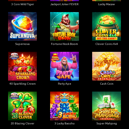
3 Coin Wild Tiger
Jackpot Joker FEVER
Lucky Macaw
Supernova
Fortune Hook Boom
Clover Coins 4x4
40 Sparkling Crown
Party Ape
Cash Coin
20 Blazing Clover
3 Lucky Baozhu
Super Mahjong