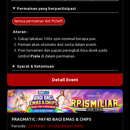
Permainan yang berpartisipasi
Semua permainan slot PGSoft
Aturan :
Cukup lakukan 100x spin nominal berapa pun.
Pemain akan otomatis ikut serta dalam event.
Poin turnamen dan papan peringkat bisa dicek pada
simbol
Piala
di dalam permainan.
Syarat & Ketentuan
Detail Event
PRAGMATIC : PAY4D BAGI EMAS & CHIPS
Periode :
25 Maret - 31 Desember 2026