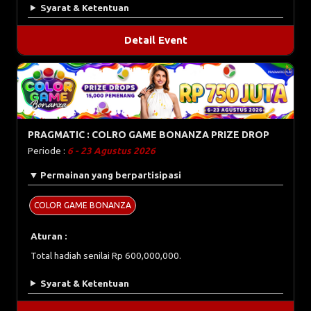
Syarat & Ketentuan
Detail Event
PRAGMATIC : COLRO GAME BONANZA PRIZE DROP
Periode :
6 - 23 Agustus 2026
Permainan yang berpartisipasi
COLOR GAME BONANZA
Aturan :
Total hadiah senilai Rp 600,000,000.
Syarat & Ketentuan